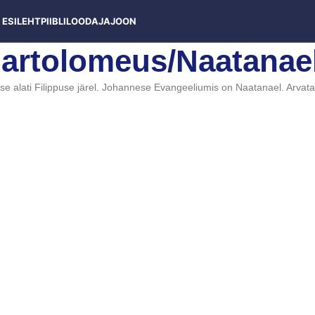
ESILEHT
PIIBLILOOD
AJAJOON
 Bartolomeus/Naatanae
e alati Filippuse järel. Johannese Evangeeliumis on Naatanael. Arvat