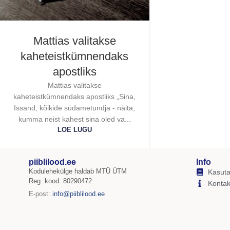
Mattias valitakse
kaheteistkümnendaks
apostliks
Mattias valitakse
kaheteistkümnendaks apostliks „Sina,
Issand, kõikide südametundja - näita,
kumma neist kahest sina oled va...
LOE LUGU
piiblilood.ee
Info
Kodulehekülge haldab MTÜ ÜTM
Kasuta
Reg. kood: 80290472
Kontak
E-post:
info@piiblilood.ee