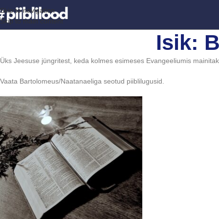
Skip to navigation
Skip to main content
Isik:
Üks Jeesuse jüngritest, keda kolmes esimeses Evangeeliumis mainitaks
Vaata Bartolomeus/Naatanaeliga seotud piiblilugusid.