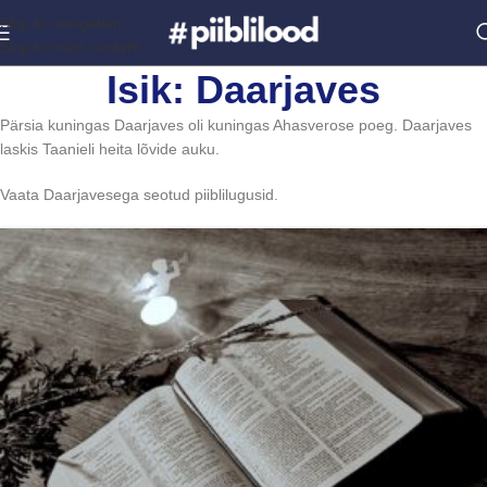
Skip to navigation
Skip to main content
Isik: Daarjaves
Pärsia kuningas Daarjaves oli kuningas Ahasverose poeg. Daarjaves
laskis Taanieli heita lõvide auku.
Vaata Daarjavesega seotud piiblilugusid.