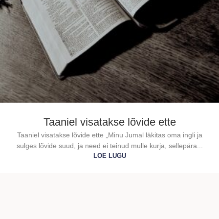
Taaniel visatakse lõvide ette
Taaniel visatakse lõvide ette „Minu Jumal läkitas oma ingli ja
sulges lõvide suud, ja need ei teinud mulle kurja, sellepära...
LOE LUGU