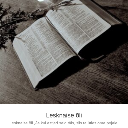
Lesknaise õli
Lesknaise õli „Ja kui astjad said täis, siis ta ütles oma pojale: