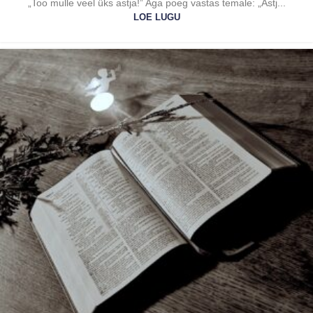
„Too mulle veel üks astja!” Aga poeg vastas temale: „Astj...
LOE LUGU