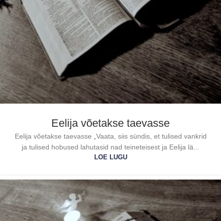
Eelija võetakse taevasse
Eelija võetakse taevasse „Vaata, siis sündis, et tulised vankrid
ja tulised hobused lahutasid nad teineteisest ja Eelija lä...
LOE LUGU