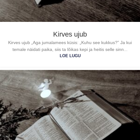
Kirves ujub
Kirves ujub „Aga jumalamees küsis: „Kuhu see kukkus?” Ja kui
temale näidati paika, siis ta lõikas kepi ja heitis selle sinn...
LOE LUGU