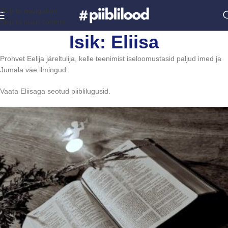
Skip to navigation
Skip to main content
Isik: Eliisa
Prohvet Eelija järeltulija, kelle teenimist iseloomustasid paljud imed ja
Jumala väe ilmingud.
Vaata Eliisaga seotud piiblilugusid.