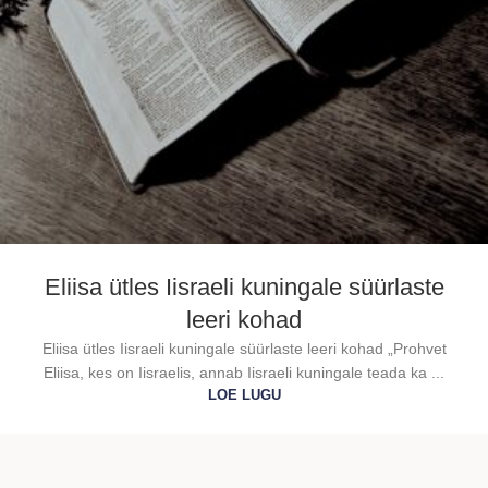
Eliisa ütles Iisraeli kuningale süürlaste
leeri kohad
Eliisa ütles Iisraeli kuningale süürlaste leeri kohad „Prohvet
Eliisa, kes on Iisraelis, annab Iisraeli kuningale teada ka ...
LOE LUGU