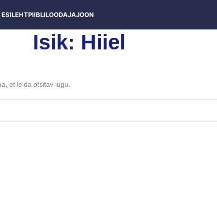
ESILEHT
PIIBLILOOD
AJAJOON
Isik: Hiiel
, et leida otsitav lugu.