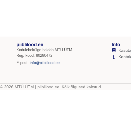
piiblilood.ee
Info
Kodulehekülge haldab MTÜ ÜTM
Kasuta
Reg. kood: 80290472
Kontak
E-post:
info@piiblilood.ee
© 2026 MTÜ ÜTM | piiblilood.ee. Kõik õigused kaitstud.