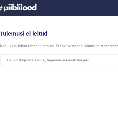
Skip to navigation
Skip to main content
Tulemusi ei leitud
Kahjuks ei leitud ühtegi tulemust. Proovi kasutada mõnda teist märksõna