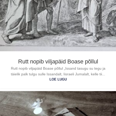
Rutt nopib viljapäid Boase põllul
Rutt nopib viljapäid Boase põllul „Issand tasugu su tegu ja
täielik palk tulgu sulle Issandalt, Iisraeli Jumalalt, kelle tii...
LOE LUGU