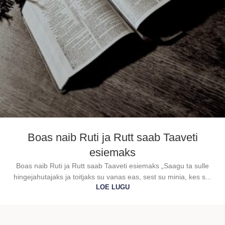
Boas naib Ruti ja Rutt saab Taaveti
esiemaks
Boas naib Ruti ja Rutt saab Taaveti esiemaks „Saagu ta sulle
hingejahutajaks ja toitjaks su vanas eas, sest su minia, kes s...
LOE LUGU