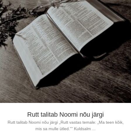
Rutt talitab Noomi nõu järgi
Rutt talitab Noomi nõu järgi „Rutt vastas temale: „Ma teen kõik,
mis sa mulle ütled.”” Kuldsalm ...