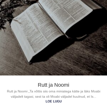
Rutt ja Noomi
Rutt ja Noomi „Ta võttis siis oma miniatega kätte ja läks Moabi
väljadelt tagasi, sest ta oli Moabi väljadel kuulnud, et Is...
LOE LUGU