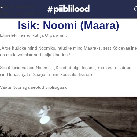
Skip to navigation
Skip to main content
Isik: Noomi (Maara)
Elimeleki naine, Ruti ja Orpa ämm.
„Ärge hüüdke mind Noomiks, hüüdke mind Maaraks, sest Kõigeväeline
on mulle valmistanud palju kibedust!
Siis ütlesid naised Noomile: „Kiidetud olgu Issand, kes täna ei jätnud
sind lunastajata! Saagu ta nimi kuulsaks Iisraelis!
Vaata Noomiga seotud piiblilugusid.