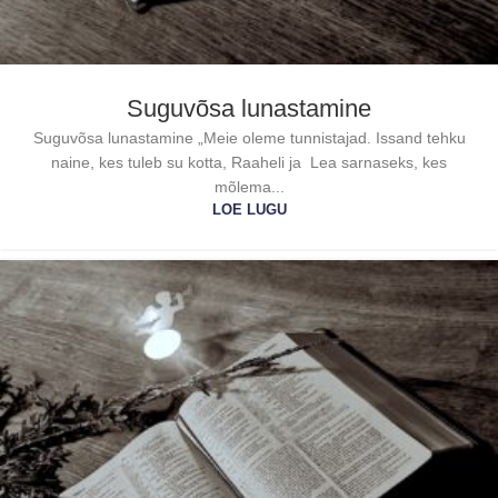
Suguvõsa lunastamine
Suguvõsa lunastamine „Meie oleme tunnistajad. Issand tehku
naine, kes tuleb su kotta, Raaheli ja Lea sarnaseks, kes
mõlema...
LOE LUGU